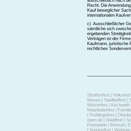
ausschließlich nach d
Recht. Die Anwendung d
Kauf beweglicher Sac
internationalen Kaufve
c) Ausschließlicher Ge
sämtliche sich zwisch
ergebenden Streitigke
Verträgen ist der Firm
Kaufmann, juristische P
rechtliches Sonderverm
Straßenfest | Volksfest 
Messe | Stadtteilfest | 
Winzerfest | Kirchweih 
Mitarbeiterfest | Famili
| Frühlingsfest | Oktob
open air | Stadtfest | S
Festspiele | Messdi | 
| Vereinsfest | Weihna