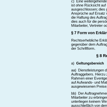
c) Eine weitergehende
ist ohne Rücksicht au
ausgeschlossen; dies g
Ansprüche auf Ersatz v
die Haftung des Auftra
dies auch für die persö
Mitarbeiter, Vertreter o
§ 7 Form von Erklä
Rechtserhebliche Erklä
gegenüber dem Auftrag
der Schriftform.
§ 8 R
a)
Geltungsbereich
aa) Dienstleistungen 
Auftraggebers. Hierzu 
Rahmen einer Eventges
auf Aufwands- und Mat
ausgewiesenen Preise,
bb) Der Auftragnehmer 
Mitarbeiter zu erbring
unterliegen keinem Wei
ausschließlich von de