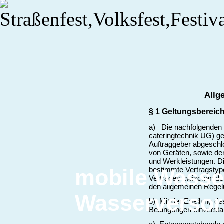
Allg
§ 1 Geltungsbereic
a) Die nachfolgenden
cateringtechnik UG) g
Auftraggeber abgeschl
von Geräten, sowie den
und Werkleistungen. D
mobile Wasse
bestimmte Vertragstyp
Vertrages zwischen de
den allgemeinen Rege
Wasserverso
b) Mit der Erteilung de
Bedingungen einversta