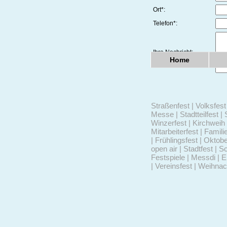
Ort*:
Telefon*:
Ihre Nachricht:
Home
Straßenfest | Volksfest 
Messe | Stadtteilfest | 
Winzerfest | Kirchweih 
Mitarbeiterfest | Famili
| Frühlingsfest | Oktob
open air | Stadtfest | S
Festspiele | Messdi | 
| Vereinsfest | Weihna