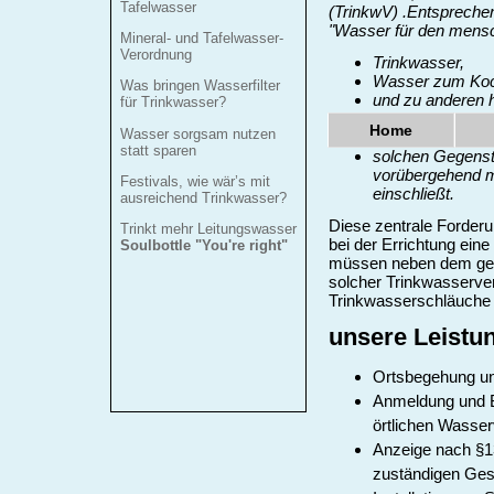
Tafelwasser
(TrinkwV) .Entspreche
"Wasser für den mensc
Mineral- und Tafelwasser-
Verordnung
Trinkwasser,
Wasser zum Koch
Was bringen Wasserfilter
und zu anderen h
für Trinkwasser?
Reinigung von 
Home
Wasser sorgsam nutzen
Lebensmitteln i
statt sparen
solchen Gegenst
vorübergehend m
Festivals, wie wär’s mit
einschließt.
ausreichend Trinkwasser?
Diese zentrale Forder
Trinkt mehr Leitungswasser
bei der Errichtung ein
Soulbottle "You're right"
müssen neben dem gel
solcher Trinkwasserve
Trinkwasserschläuche 
unsere Leistu
Ortsbegehung un
Anmeldung und B
örtlichen Wasse
Anzeige nach §1
zuständigen Ge