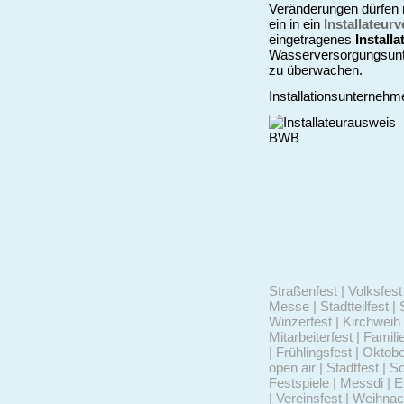
Veränderungen dürfen
ein in ein
Installateur
eingetragenes
Install
Wasserversorgungsunte
zu überwachen.
Installationsunternehm
Straßenfest | Volksfest 
Messe | Stadtteilfest | 
Winzerfest | Kirchweih 
Mitarbeiterfest | Famili
| Frühlingsfest | Oktob
open air | Stadtfest | S
Festspiele | Messdi | 
| Vereinsfest | Weihna