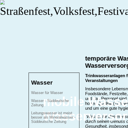
temporäre Was
Wasserversor
Trinkwasseranlagen f
Veranstaltungen
Wasser
Insbesondere Lebensmi
Wasser für Wasser
Foodstände, Festzelte,
mobile Wasse
und das Personal sind 
Wasser - Süddeutsche
hohen Qualität (Trinkw
Zeitung
und um eine gute hygi
Wasserverso
Leitungswasser ist meist
"Wasser für den mensc
besser als Mineralwasser -
durch seinen Genuss 
Süddeutsche Zeitung
Gesundheit, insbesonde